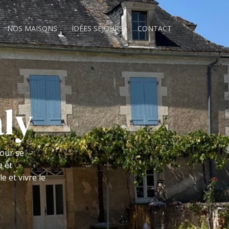
NOS MAISONS
IDÉES SÉJOURS
CONTACT
aly
pour se
e et
 et vivre le