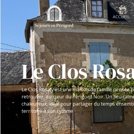
ACCUEIL
Le Clos Ros
Le Clos Rosaly est une maison de famille pensée 
retrouver, au cœur du Périgord Noir. Un lieu calm
chaleureux, idéal pour partager du temps ensemble
territoire à son rythme.