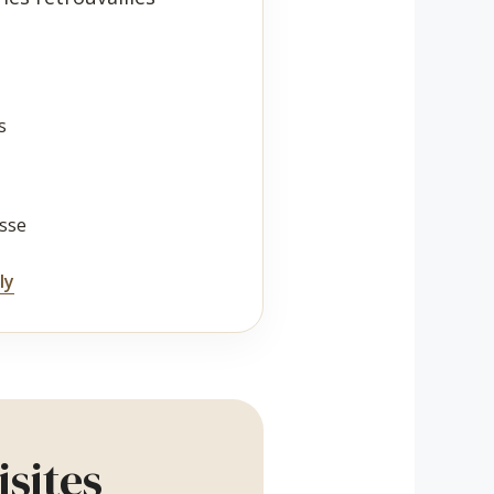
s
asse
ly
isites