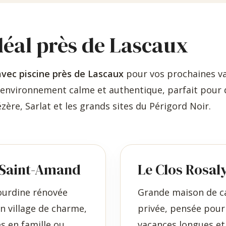
déal près de Lascaux
avec piscine près de Lascaux
pour vos prochaines v
 environnement calme et authentique, parfait pour d
ézère, Sarlat et les grands sites du Périgord Noir.
-Saint-Amand
Le Clos Rosal
ourdine rénovée
Grande maison de ca
un village de charme,
privée, pensée pour 
s en famille ou
vacances longues et 